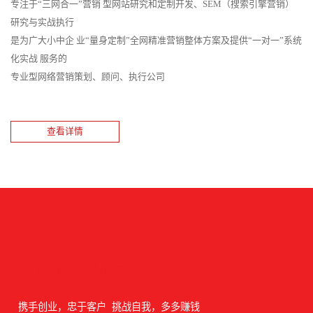
专注于“三网合一”营销 型网站研究和定制开发、SEM（搜索引擎营销）
研究与实战执行
是为广大小中企 业“量身定制”全网精准营销整体方案及提供“一对一”系统
化实战 服务的
专业型网络营销策划、顾问、执行公司
查看详情
竞争力企业文化
文化是企业的灵魂
携手创业，忠于客户 挑战自我，多多赚钱